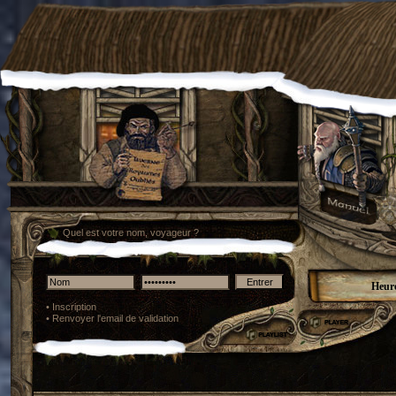
Quel est votre nom, voyageur ?
Heure
•
Inscription
•
Renvoyer l'email de validation