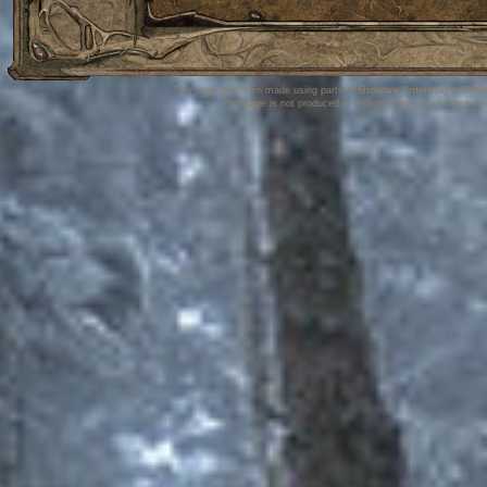
This page has been made using parts of
Bioware
,
Interplay
and
Wi
This page is not produced or endorsed by any of these co