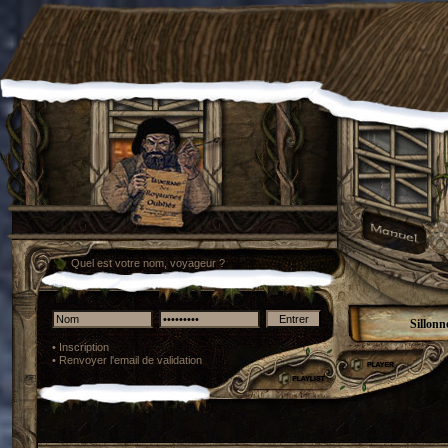
Quel est votre nom, voyageur ?
Sillonn
•
Inscription
•
Renvoyer l'email de validation