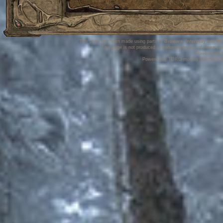
This page has been made using parts of
Bioware
,
Interplay
and
Wi
This page is not produced or endorsed by any of these co
Powered by
Powered by TDRO mod by Brunhilda S