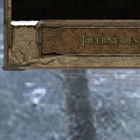
This page has been made using parts of
Bioware
,
Interplay
and
Wi
This page is not produced or endorsed by any of these co
Powered by
Powered by TDRO mod by Brunhilda S