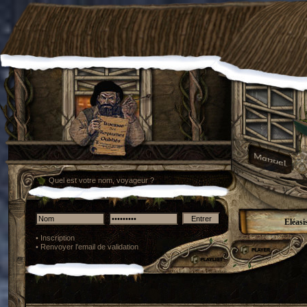
Quel est votre nom, voyageur ?
Eléasi
•
Inscription
•
Renvoyer l'email de validation