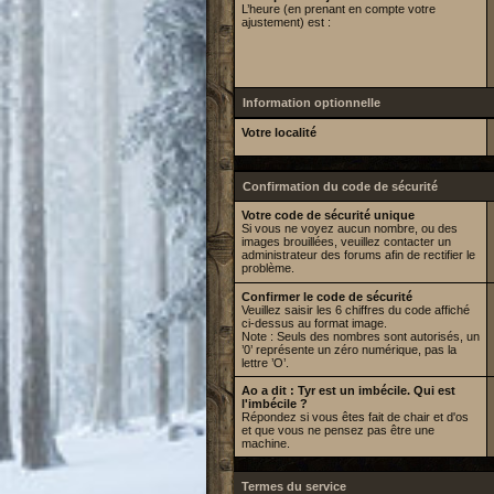
L’heure (en prenant en compte votre
ajustement) est :
Information optionnelle
Votre localité
Confirmation du code de sécurité
Votre code de sécurité unique
Si vous ne voyez aucun nombre, ou des
images brouillées, veuillez contacter un
administrateur des forums afin de rectifier le
problème.
Confirmer le code de sécurité
Veuillez saisir les 6 chiffres du code affiché
ci-dessus au format image.
Note : Seuls des nombres sont autorisés, un
’0’ représente un zéro numérique, pas la
lettre ’O’.
Ao a dit : Tyr est un imbécile. Qui est
l'imbécile ?
Répondez si vous êtes fait de chair et d'os
et que vous ne pensez pas être une
machine.
Termes du service