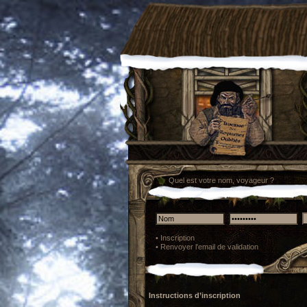
Quel est votre nom, voyageur ?
•
Inscription
•
Renvoyer l'email de validation
Instructions d’inscription