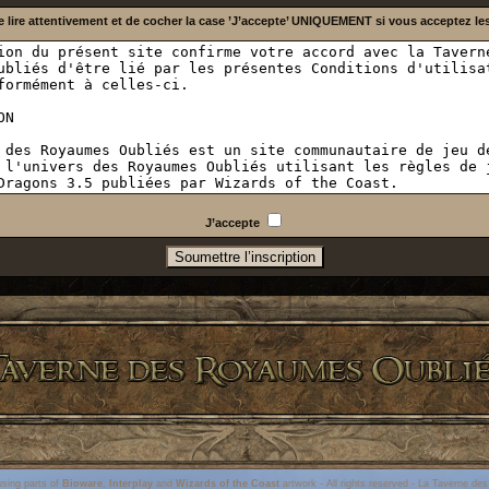
e lire attentivement et de cocher la case ’J’accepte’ UNIQUEMENT si vous acceptez le
J’accepte
sing parts of
Bioware
,
Interplay
and
Wizards of the Coast
artwork - All rights reserved -
La Taverne de