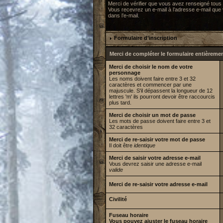
Merci de vérifier que vous avez renseigné tous
Vous recevrez un e-mail à l’adresse e-mail que v
dans l’e-mail.
Formulaire d’inscription
Merci de compléter le formulaire entièreme
Merci de choisir le nom de votre
personnage
Les noms doivent faire entre 3 et 32
caractères et commencer par une
majuscule. S'il dépassent la longueur de 12
lettres 'm' ils pourront devoir être raccourcis
plus tard.
Merci de choisir un mot de passe
Les mots de passe doivent faire entre 3 et
32 caractères
Merci de re-saisir votre mot de passe
Il doit être
identique
Merci de saisir votre adresse e-mail
Vous devrez saisir une adresse e-mail
valide
Merci de re-saisir votre adresse e-mail
Civilité
Fuseau horaire
Vous pouvez ajuster le fuseau horaire