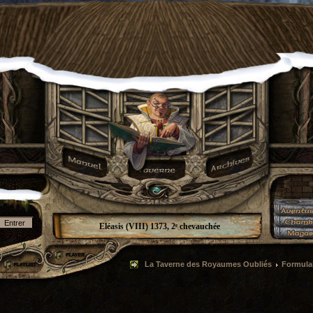
Eléasis (VIII) 1373, 2ᵉ chevauchée
La Taverne des Royaumes Oubliés
Formulai