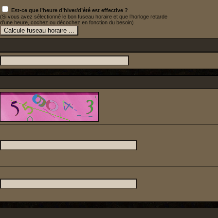
Est-ce que l’heure d’hiver/d’été est effective ?
(Si vous avez sélectionné le bon fuseau horaire et que l’horloge retarde
d’une heure, cochez ou décochez en fonction du besoin)