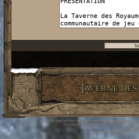
This page has been made using parts of
Bioware
,
Interplay
and
Wi
This page is not produced or endorsed by any of these co
Powered by
Powered by TDRO mod by Brunhilda S