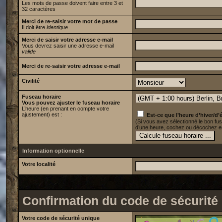
Les mots de passe doivent faire entre 3 et
32 caractères
Merci de re-saisir votre mot de passe
Il doit être
identique
Merci de saisir votre adresse e-mail
Vous devrez saisir une adresse e-mail
valide
Merci de re-saisir votre adresse e-mail
Civilité
Fuseau horaire
Vous pouvez ajuster le fuseau horaire
L’heure (en prenant en compte votre
ajustement) est :
Est-ce que l’heure d’hiver/d’é
(Si vous avez sélectionné le bon fus
d’une heure, cochez ou décochez en
Information optionnelle
Votre localité
Confirmation du code de sécurité
Votre code de sécurité unique