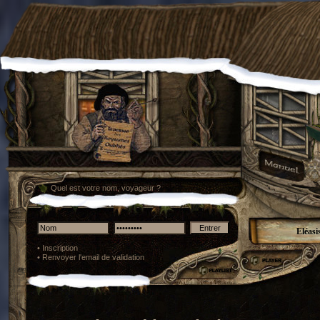
Quel est votre nom, voyageur ?
Eléasi
•
Inscription
•
Renvoyer l'email de validation