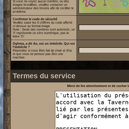
Si vous ne voyez aucun nombre, ou des
images brouillées, veuillez contacter un
administrateur des forums afin de rectifier le
problème.
Confirmer le code de sécurité
Veuillez saisir les 6 chiffres du code affiché
ci-dessus au format image.
Note : Seuls des nombres sont autorisés, un
’0’ représente un zéro numérique, pas la
lettre ’O’.
Oghma, a dit Ao, est un imbécile. Qui est
l'imbécile ?
Répondez si vous êtes fait de chair et d'os
et que vous ne pensez pas être une
machine.
Termes du service
Merci de lire attentivement et de cocher