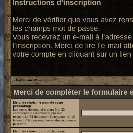
Instructions d’inscription
Merci de vérifier que vous avez ren
les champs mot de passe.
Vous recevrez un e-mail à l’adress
l’inscription. Merci de lire l’e-mail 
votre compte en cliquant sur un lien 
Formulaire d’inscription
Merci de compléter le formulaire 
Merci de choisir le nom de votre
personnage
Les noms doivent faire entre 3 et 32
caractères et commencer par une
majuscule. S'il dépassent la longueur de 12
lettres 'm' ils pourront devoir être raccourcis
plus tard.
Merci de choisir un mot de passe