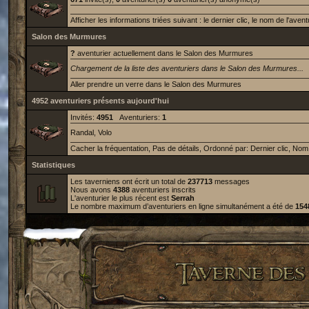
Afficher les informations triées suivant :
le dernier clic
,
le nom de l'avent
Salon des Murmures
?
aventurier
actuellement dans le Salon des Murmures
Chargement de la liste des aventuriers dans le Salon des Murmures...
Aller prendre un verre dans le Salon des Murmures
4952 aventuriers présents aujourd'hui
Invités:
4951
Aventuriers:
1
Randal
, Volo
Cacher la fréquentation
,
Pas de détails
, Ordonné par:
Dernier clic
,
Nom 
Statistiques
Les taverniens ont écrit un total de
237713
messages
Nous avons
4388
aventuriers inscrits
L'aventurier le plus récent est
Serrah
Le nombre maximum d’aventuriers en ligne simultanément a été de
154