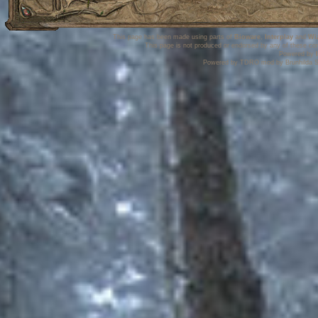
This page has been made using parts of
Bioware
,
Interplay
and
Wi
This page is not produced or endorsed by any of these co
Powered by
Powered by TDRO mod by Brunhilda S