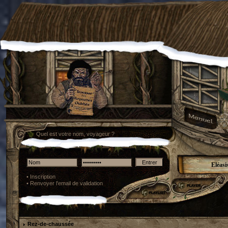
Quel est votre nom, voyageur ?
Eléasi
•
Inscription
•
Renvoyer l'email de validation
Rez-de-chaussée