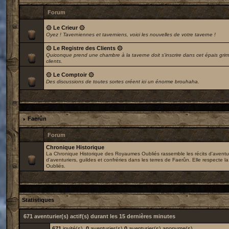
Forum
۞ Le Crieur ۞
Oyez ! Taverniennes et taverniens, voici les nouvelles de votre taverne !
۞ Le Registre des Clients ۞
Quiconque prend une chambre à la taverne doit s'inscrire dans cet épais grim
clients.
۞ Le Comptoir ۞
Des discussions de toutes sortes créent ici un énorme brouhaha.
Faerûn
Forum
Chronique Historique
La Chronique Historique des Royaumes Oubliés rassemble les récits d'avent
d'aventuriers, guildes et confréries dans les terres de Faerûn. Elle respecte l
Oubliés.
Statistiques
671 aventurier(s) actif(s) durant les 15 dernières minutes
671
invité(s),
0
aventurier(s)
0
aventurier(s) anonyme(s)