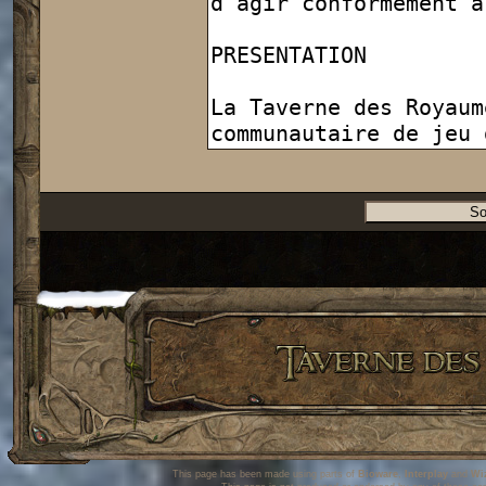
This page has been made using parts of
Bioware
,
Interplay
and
Wi