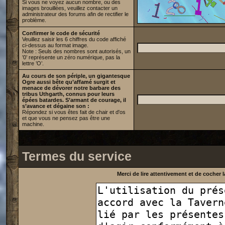
Si vous ne voyez aucun nombre, ou des
images brouillées, veuillez contacter un
administrateur des forums afin de rectifier le
problème.
Confirmer le code de sécurité
Veuillez saisir les 6 chiffres du code affiché
ci-dessus au format image.
Note : Seuls des nombres sont autorisés, un
’0’ représente un zéro numérique, pas la
lettre ’O’.
Au cours de son périple, un gigantesque
Ogre aussi bête qu’affamé surgit et
menace de dévorer notre barbare des
tribus Uthgarth, connus pour leurs
épées batardes. S’armant de courage, il
s’avance et dégaine son :
Répondez si vous êtes fait de chair et d'os
et que vous ne pensez pas être une
machine.
Termes du service
Merci de lire attentivement et de cocher