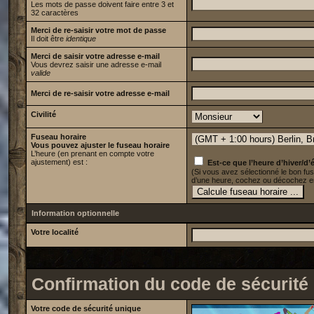
Les mots de passe doivent faire entre 3 et
32 caractères
Merci de re-saisir votre mot de passe
Il doit être
identique
Merci de saisir votre adresse e-mail
Vous devrez saisir une adresse e-mail
valide
Merci de re-saisir votre adresse e-mail
Civilité
Fuseau horaire
Vous pouvez ajuster le fuseau horaire
L’heure (en prenant en compte votre
ajustement) est :
Est-ce que l’heure d’hiver/d’é
(Si vous avez sélectionné le bon fus
d’une heure, cochez ou décochez en
Information optionnelle
Votre localité
Confirmation du code de sécurité
Votre code de sécurité unique