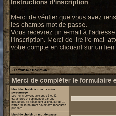
Instructions d’inscription
Merci de vérifier que vous avez ren
les champs mot de passe.
Vous recevrez un e-mail à l’adress
l’inscription. Merci de lire l’e-mail 
votre compte en cliquant sur un lien 
Formulaire d’inscription
Merci de compléter le formulaire 
Merci de choisir le nom de votre
personnage
Les noms doivent faire entre 3 et 32
caractères et commencer par une
majuscule. S'il dépassent la longueur de 12
lettres 'm' ils pourront devoir être raccourcis
plus tard.
Merci de choisir un mot de passe