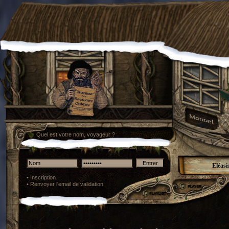
Quel est votre nom, voyageur ?
Eléasi
•
Inscription
•
Renvoyer l'email de validation