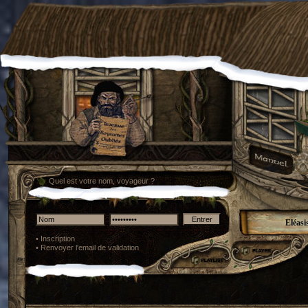
Quel est votre nom, voyageur ?
Eléasi
•
Inscription
•
Renvoyer l'email de validation