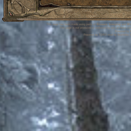
This page has been made using parts of
Bioware
,
Interplay
and
Wi
This page is not produced or endorsed by any of these co
Powered by
Powered by TDRO mod by Brunhilda S