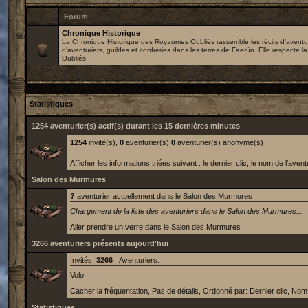
Forum
Chronique Historique
La Chronique Historique des Royaumes Oubliés rassemble les récits d'avent
d'aventuriers, guildes et confréries dans les terres de Faerûn. Elle respecte l
Oubliés.
Statistiques
1254 aventurier(s) actif(s) durant les 15 dernières minutes
1254
invité(s),
0
aventurier(s)
0
aventurier(s) anonyme(s)
Afficher les informations triées suivant :
le dernier clic
,
le nom de l'avent
Salon des Murmures
?
aventurier
actuellement dans le Salon des Murmures
Chargement de la liste des aventuriers dans le Salon des Murmures...
Aller prendre un verre dans le Salon des Murmures
3266 aventuriers présents aujourd'hui
Invités:
3266
Aventuriers:
Volo
Cacher la fréquentation
,
Pas de détails
, Ordonné par:
Dernier clic
,
Nom 
Statistiques