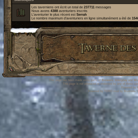
Les taverniens ont écrit un total de
237711
messages
Nous avons
4388
aventuriers inscrits
L'aventurier le plus récent est
Serrah
Le nombre maximum d’aventuriers en ligne simultanément a été de
154
This page has been made using parts of
Bioware
,
Interplay
and
Wi
This page is not produced or endorsed by any of these co
Powered by
Powered by TDRO mod by Brunhilda S