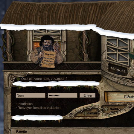
Quel est votre nom, voyageur ?
Eléasi
•
Inscription
•
Renvoyer l'email de validation
Faerûn