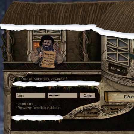
Quel est votre nom, voyageur ?
Eléasi
•
Inscription
•
Renvoyer l'email de validation