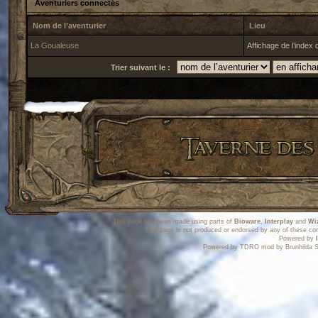
Aventuriers connectés
Nom de l’aventurier
Lieu
La Goualeuse
Affichage de l’index
Trier suivant le :
This page has been made using parts of
Bioware
,
Interplay
and
Wi
This page is not produced or endorsed by any of these co
Powered by
Powered by TDRO mod by Brunhilda S