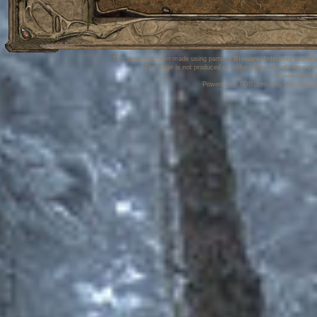
This page has been made using parts of
Bioware
,
Interplay
and
Wi
This page is not produced or endorsed by any of these co
Powered by
Powered by TDRO mod by Brunhilda S