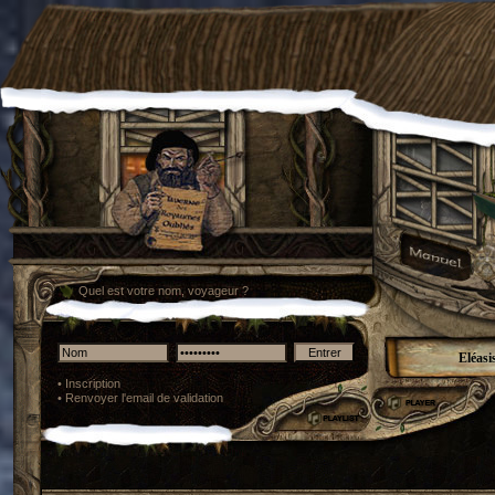
Quel est votre nom, voyageur ?
Eléasi
•
Inscription
•
Renvoyer l'email de validation