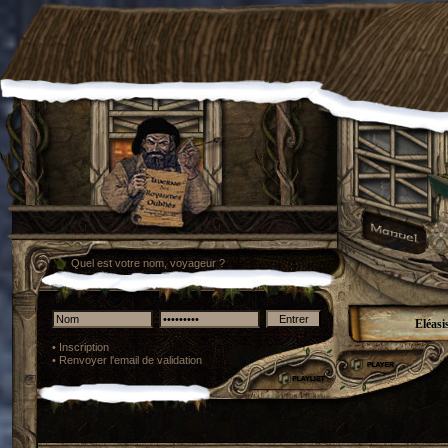
Quel est votre nom, voyageur ?
Eléasi
•
Inscription
•
Renvoyer l'email de validation