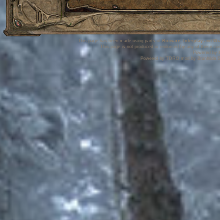
This page has been made using parts of
Bioware
,
Interplay
and
Wi
This page is not produced or endorsed by any of these co
Powered by
Powered by TDRO mod by Brunhilda S